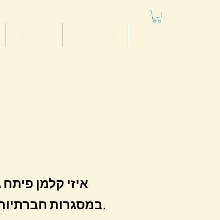
חנות
פודקטאסט
סרטונים
איזי קלמן פיתח 
מעשי של כלל הזהב, היוצר מצבי ניצחון/ניצחון.
במסגרות חברתיות