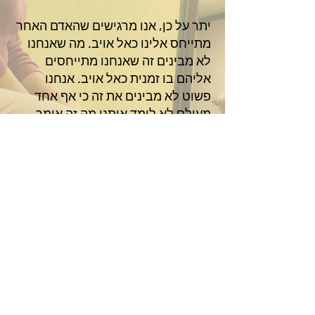
יתר על כן, אנו מרגישים שהאדם האחר
מתייחס אלינו כאל אויב. מה שאנחנו
לא מבינים זה שאנחנו מתייחסים
אליהם בו זמנית כאל אויב. אנחנו
פשוט לא מבינים את זה כי אף אחד
מעולם לא לימד אותנו מה זה אומר
להתייחס למישהו כמו לחבר או לאויב.
כדי לגרום לאחרים להתייחס אלינו כמו
חברים, אנחנו צריכים להתייחס אליהם
כמו חברים. בזה עוסק כלל הזהב.
הדרך הטובה ביותר ללמד זאת היא
באמצעות משחק תפקידים, מה שהופך
את הידע מתיאורטי לחווייתי.
לבירור, צור קשר:
ט
ל: 058-6
90-6191