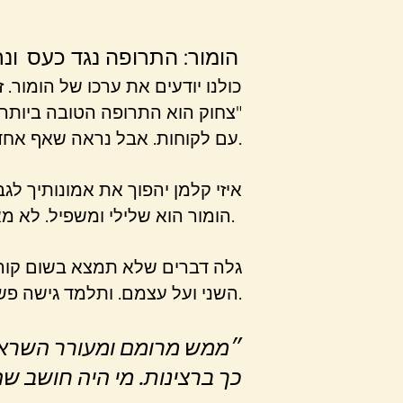
הומור: התרופה נגד כעס
ונ
כולנו יודעים את ערכו של הומור.
"צחוק הוא התרופה הטובה ביותר
עם לקוחות. אבל נראה שאף אחד לא מציע להם דרך ברורה לעשות זאת.
איזי קלמן יהפוך את אמונותיך לגב
הומור הוא שלילי ומשפיל. לא מאמין? נסה למצוא מחמאה מצחיקה. תגלה שזה בלתי אפשרי.
גלה דברים שלא תמצא בשום קורס 
השני ועל עצמם. ותלמד גישה פשוטה לעזור לאנשים שגורמת להם לצחוק מבלי שתספר בדיחות.
״ממש מרומם ומעורר השראה.
כך ברצינות. מי היה חושב ש