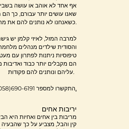
אף אחד לא אוהב או עושה בשביל 
שאנו עושים יותר עבורם, כך הם 
כשאנחנו לא נותנים להם את מה שהם רוצים. הורים רבים מחכים לעבודה כחופשה מהילדים.
למרבה המזל, לאיזי קלמן יש גי
והסודית שילדים מנהלים מלחמה 
טיפוסיות ניתנות לפתרון עם מעט
הם מקבלים יותר כבוד ואדיבות 
עליהם ונותנים להם פקודות.
.
התקשרו למספר 690-6191(058) לדון בצרכי הארגון שלך, או
יריבות אחים
מריבות בין אחים ואחיות היא ה
קין והבל, מצביע על כך שהבעיה ע