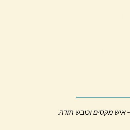
ת קלמן
ניעת
יונות
.״היה מקסים, מרתק, ומעשיר מאד. איזי העביר את זה בצורה פשוטה וברורה- איש מקסים וכובש תודה