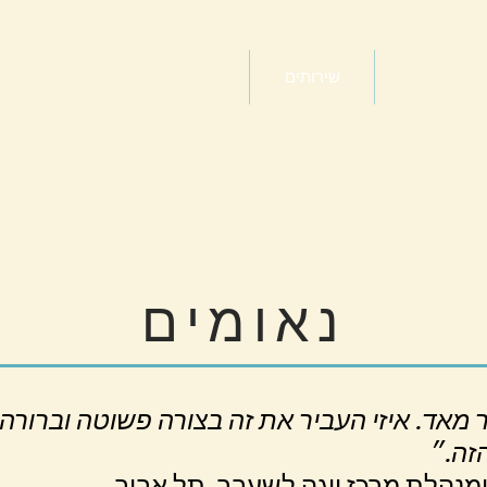
שיט
מאמרים
שירותים
אודות
למ
בר
נאומים
זה.״