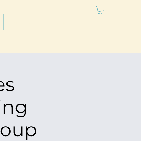
חנות
פודקטאסט
סרטונים
es
ing
roup